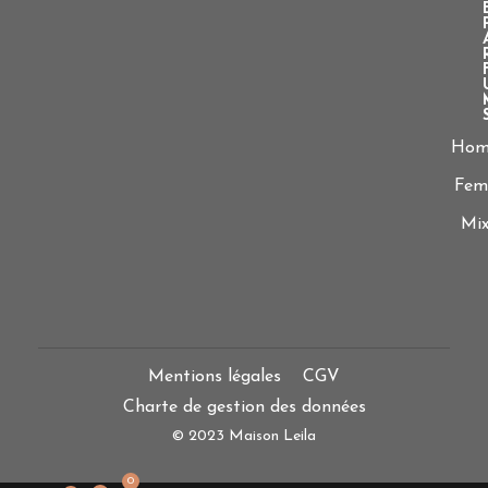
Ho
Fe
Mix
Mentions légales
CGV
Charte de gestion des données
© 2023 Maison Leila
0